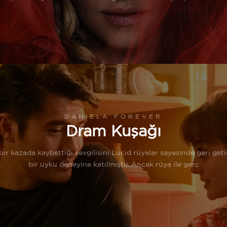
DANIELA FOREVER
Dram Kuşağı
 bir kazada kaybettiği sevgilisini Lucid rüyalar sayesinde geri ge
bir uyku deneyine katılmıştır. Ancak rüya ile gerç