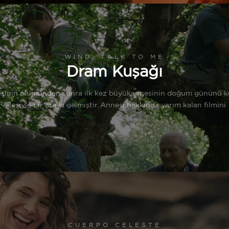
WIND, TALK TO ME
Dram Kuşağı
esinin ölümünden sonra ilk kez büyükannesinin doğum gününü k
ailesiyle bir araya gelmiştir. Annesi hakkında yarım kalan filmini
CUERPO CELESTE