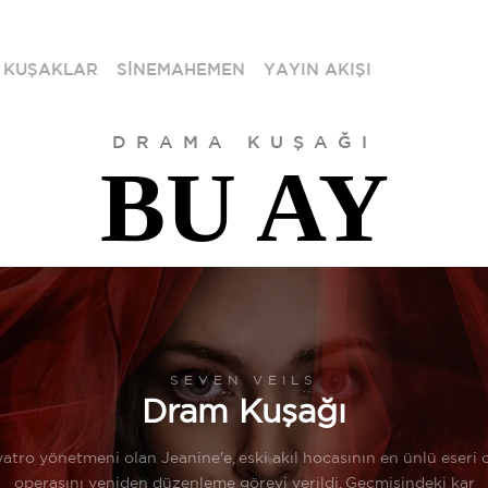
KUŞAKLAR
SİNEMAHEMEN
YAYIN AKIŞI
DRAMA KUŞAĞI
BU AY
SEVEN VEILS
Dram Kuşağı
iyatro yönetmeni olan Jeanine'e, eski akıl hocasının en ünlü eseri
operasını yeniden düzenleme görevi verildi. Geçmişindeki kar