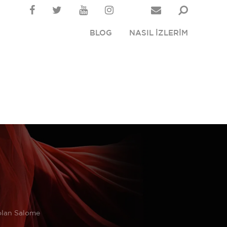
BLOG
NASIL İZLERİM
 olan Salome