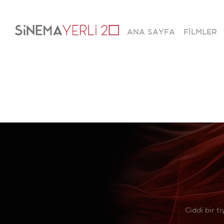
ANA SAYFA
FİLMLER
Ciddi bir t